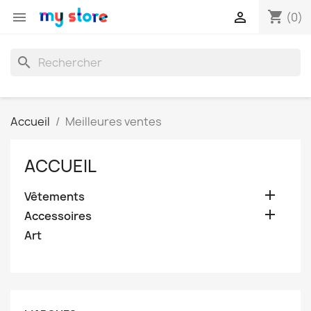
shopping_cart


(0)
search
Accueil
Meilleures ventes
ACCUEIL

Vêtements

Accessoires
Art