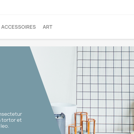
ACCESSOIRES
ART
etur
or et