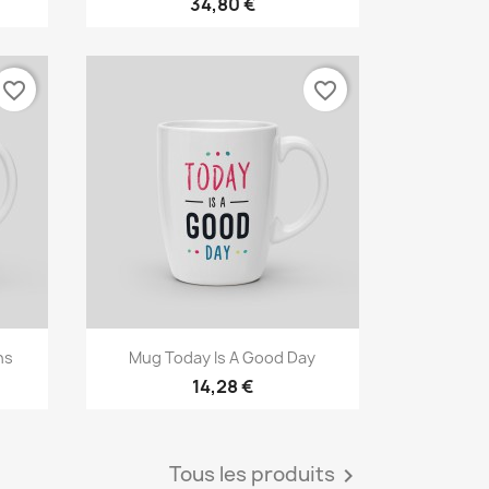
34,80 €
favorite_border
favorite_border
Aperçu rapide

ns
Mug Today Is A Good Day
14,28 €
Tous les produits
