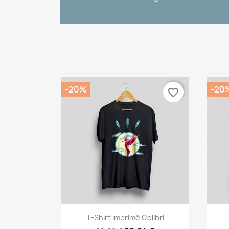
-20%
-20
favorite_border
Aperçu rapide

T-Shirt Imprimé Colibri