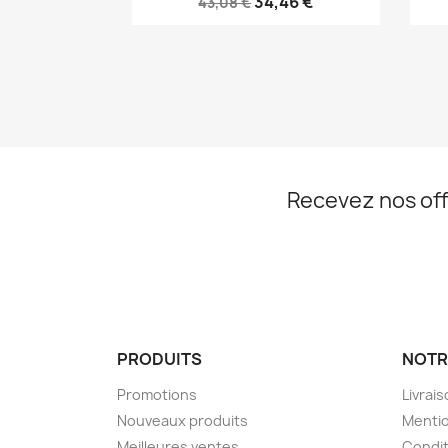
34,46 €
43,08 €
Recevez nos off
PRODUITS
NOTR
Promotions
Livrai
Nouveaux produits
Mentio
Meilleures ventes
Condit