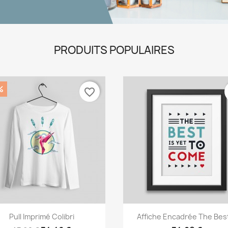
PRODUITS POPULAIRES
%
favorite_border
Aperçu rapide
Aperçu rapide


Pull Imprimé Colibri
Affiche Encadrée The Best