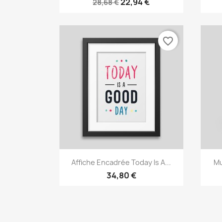
22,94 €
28,68 €
favorite_border
Aperçu rapide

Affiche Encadrée Today Is A...
Mu
34,80 €