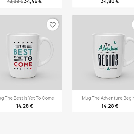
34,46 €
34,80 €
43,08 €
favorite_border
Aperçu rapide
Aperçu rapide


g The Best Is Yet To Come
Mug The Adventure Begi
14,28 €
14,28 €